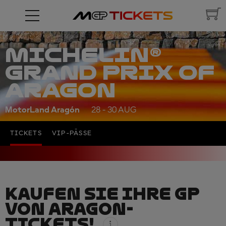
MICHELIN®
GRAND PRIX OF
ARAGON
MotorLand Aragón
28 - 30 AUG
TICKETS
VIP-PÄSSE
KAUFEN SIE IHRE GP
VON ARAGON-
TICKETS!