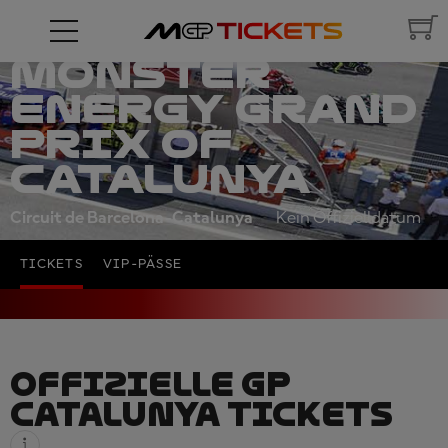
MONSTER
ENERGY GRAND
PRIX OF
CATALUNYA
Circuit de Barcelona-Catalunya
Kein Offizielldatum
TICKETS
VIP-PÄSSE
OFFIZIELLE GP
CATALUNYA TICKETS