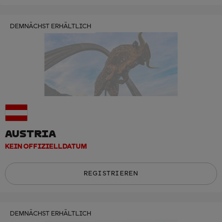
DEMNÄCHST ERHÄLTLICH
AUSTRIA
KEIN OFFIZIELLDATUM
REGISTRIEREN
DEMNÄCHST ERHÄLTLICH