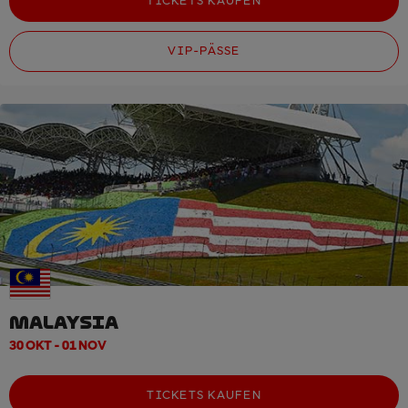
TICKETS KAUFEN
VIP-PÄSSE
MALAYSIA
30 OKT - 01 NOV
TICKETS KAUFEN