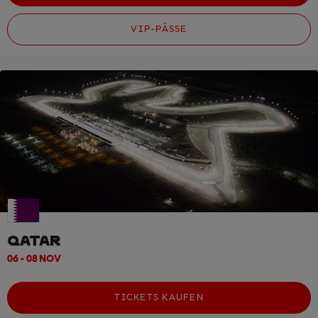
VIP-PÄSSE
QATAR
06 - 08 NOV
TICKETS KAUFEN