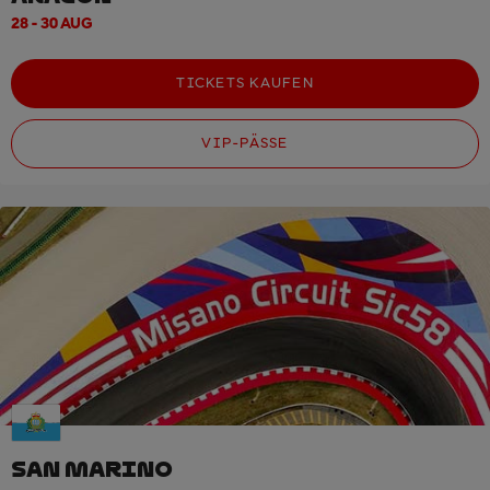
28 - 30 AUG
TICKETS KAUFEN
VIP-PÄSSE
SAN MARINO