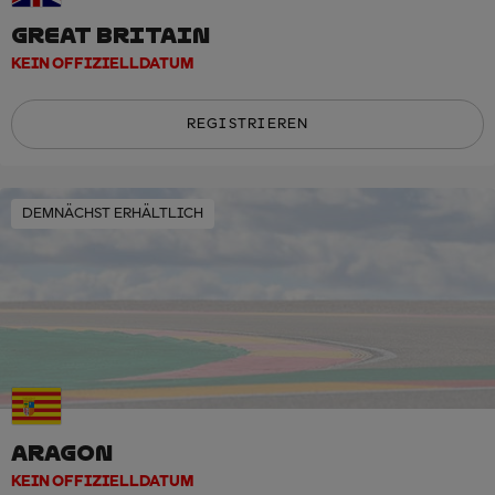
GREAT BRITAIN
KEIN OFFIZIELLDATUM
REGISTRIEREN
DEMNÄCHST ERHÄLTLICH
ARAGON
KEIN OFFIZIELLDATUM