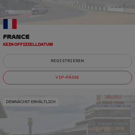
FRANCE
KEIN OFFIZIELLDATUM
REGISTRIEREN
VIP-PÄSSE
DEMNÄCHST ERHÄLTLICH