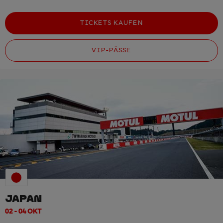
TICKETS KAUFEN
VIP-PÄSSE
JAPAN
02 - 04 OKT