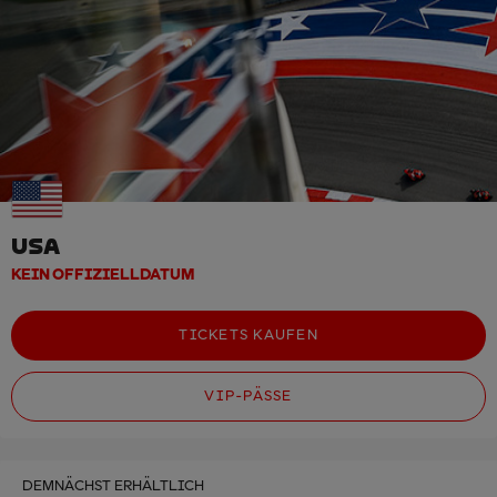
USA
KEIN OFFIZIELLDATUM
TICKETS KAUFEN
VIP-PÄSSE
DEMNÄCHST ERHÄLTLICH