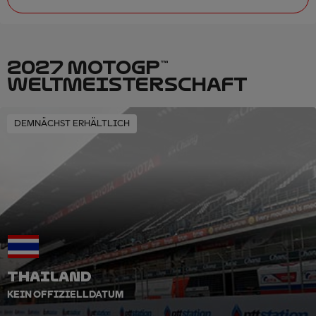
2027 MOTOGP™
WELTMEISTERSCHAFT
DEMNÄCHST ERHÄLTLICH
THAILAND
KEIN OFFIZIELLDATUM