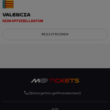
VALENCIA
KEIN OFFIZIELLDATUM
REGISTRIEREN
[[$store.getters.getPhoneNumber]]
AGB