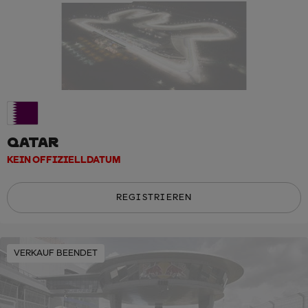
QATAR
KEIN OFFIZIELLDATUM
REGISTRIEREN
VERKAUF BEENDET