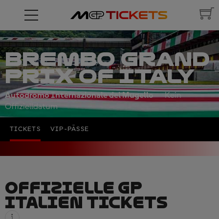
BREMBO GRAND
PRIX OF ITALY
Autodromo Internazionale del Mugello
Kein
Offizielldatum
TICKETS
VIP-PÄSSE
OFFIZIELLE GP
ITALIEN TICKETS