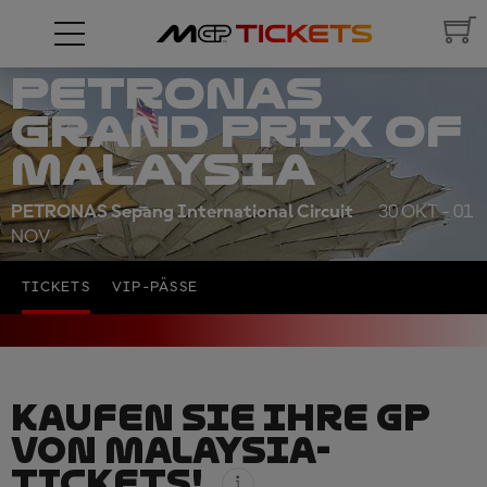
PETRONAS
GRAND PRIX OF
MALAYSIA
PETRONAS Sepang International Circuit
30 OKT - 01
NOV
TICKETS
VIP-PÄSSE
KAUFEN SIE IHRE GP
VON MALAYSIA-
TICKETS!