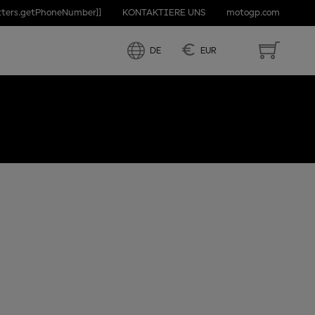
etters.getPhoneNumber]]
KONTAKTIERE UNS
motogp.com
E
€
DE
EUR