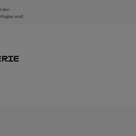
ht den
rfügbar sind!
ERIE