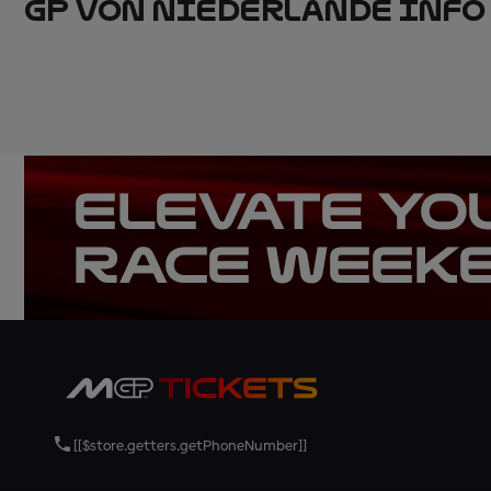
GP VON NIEDERLANDE INFO
[[$store.getters.getPhoneNumber]]