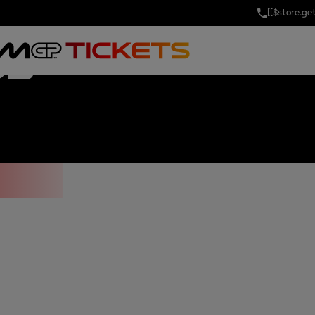
[[$store.g
D PRIX OF TH
DS