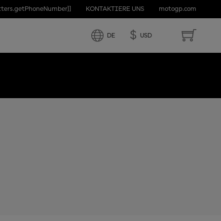
etters.getPhoneNumber]]
KONTAKTIERE UNS
motogp.com
$
DE
USD