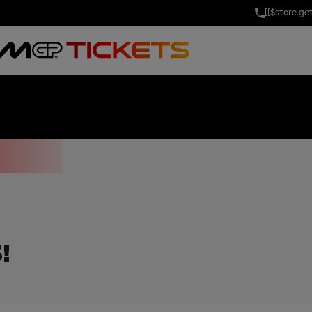
[[$store.g
OF BRAZIL
na
Kein Offizielldatum
!