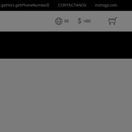
e.getters.getPhoneNumber]]
CONTÁCTANOS
motogp.com
D STATES
$
ES
USD