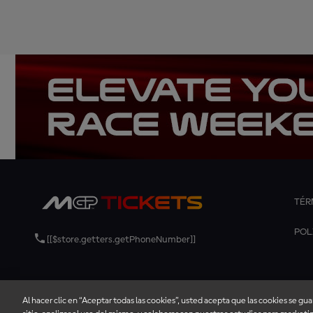
TÉR
POL
[[$store.getters.getPhoneNumber]]
Al hacer clic en “Aceptar todas las cookies”, usted acepta que las cookies se gu