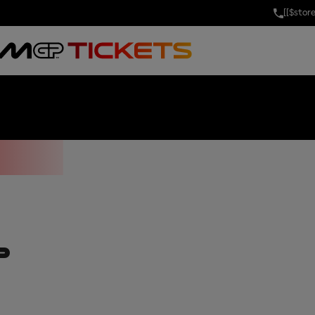
[[$stor
OF THE UNITE
P