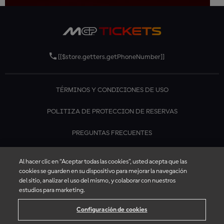
[[$store.getters.getPhoneNumber]]
TÉRMINOS Y CONDICIONES DE USO
POLITIZA DE PROTECCION DE RESERVAS
PREGUNTAS FRECUENTES
CONTÁCTANOS
Al hacer clic en “Aceptar todas las cookies”, usted acepta que las
cookies se guarden en su dispositivo para mejorar la navegación
del sitio, analizar el uso del mismo, y colaborar con nuestros
estudios para marketing.
Configuración de cookies