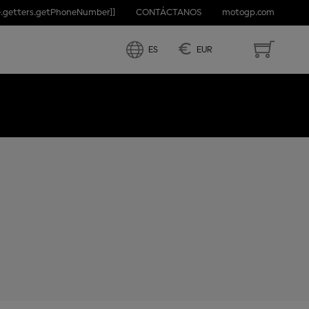
e.getters.getPhoneNumber]]
CONTÁCTANOS
motogp.com
€
ES
EUR