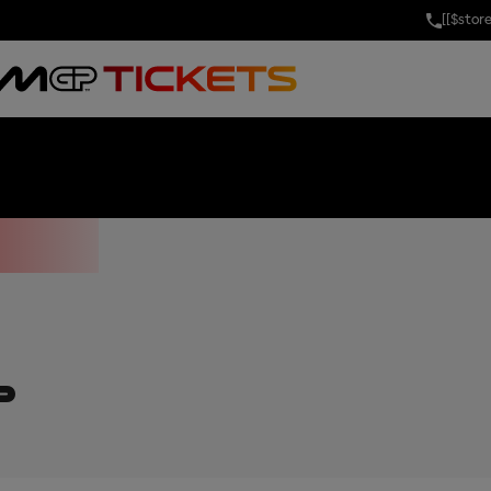
[[$stor
 OF AUSTRIA
P