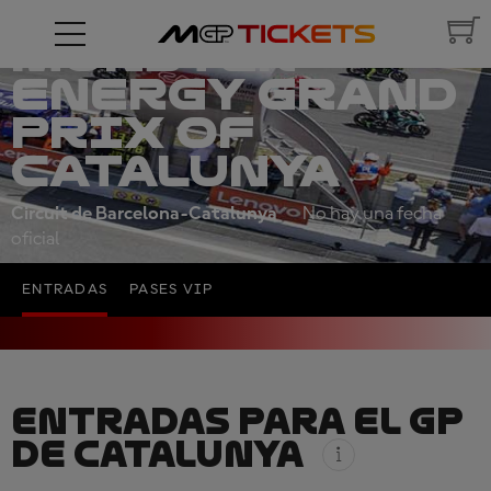
MONSTER
ENERGY GRAND
PRIX OF
CATALUNYA
Circuit de Barcelona-Catalunya
No hay una fecha
oficial
ENTRADAS
PASES VIP
ENTRADAS PARA EL GP
DE CATALUNYA