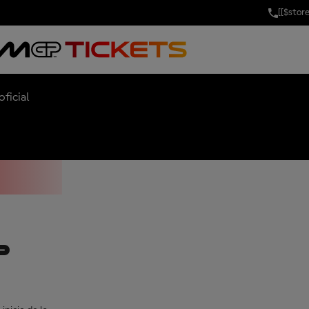
[[$stor
ERGY GRAND P
ficial
P