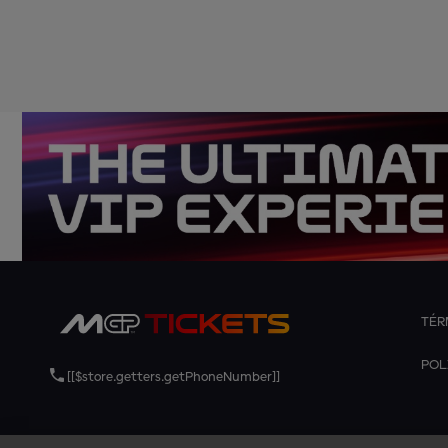
TÉR
POL
[[$store.getters.getPhoneNumber]]