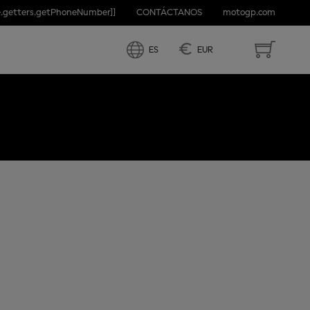
e.getters.getPhoneNumber]]
CONTÁCTANOS
motogp.com
RIX OF
€
ES
EUR