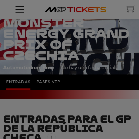
MONSTER
ENERGY GRAND
PRIX OF
CZECHIA
Automotodrom Brno
No hay una fecha oficial
ENTRADAS
PASES VIP
ENTRADAS PARA EL GP
DE LA REPÚBLICA
CHECA