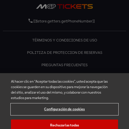
[[$store.getters.getPhoneNumber]]
TÉRMINOS Y CONDICIONES DE USO
POLITIZA DE PROTECCION DE RESERVAS
PREGUNTAS FRECUENTES
CONTÁCTANOS
Al hacer clic en “Aceptar todas las cookies”, usted acepta que las
cookies se guarden en su dispositivo para mejorar la navegación
del sitio, analizar el uso del mismo, y colaborar con nuestros
estudios para marketing.
Configuración de cookies
Rechazarlas todas