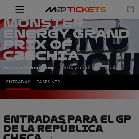
MONSTER
ENERGY GRAND
PRIX OF
CZECHIA
Automotodrom Brno
No hay una fecha oficial
ENTRADAS
PASES VIP
ENTRADAS PARA EL GP
DE LA REPÚBLICA
CHECA