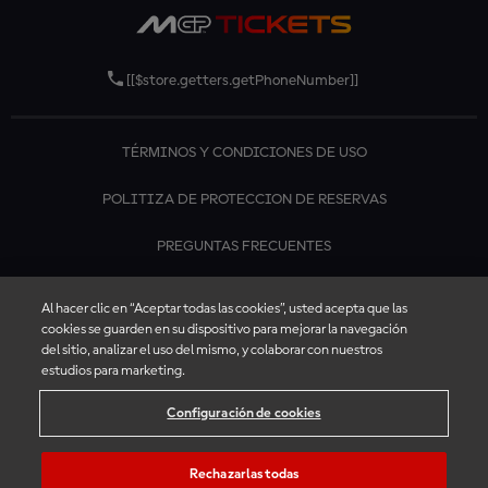
[[$store.getters.getPhoneNumber]]
TÉRMINOS Y CONDICIONES DE USO
POLITIZA DE PROTECCION DE RESERVAS
PREGUNTAS FRECUENTES
CONTÁCTANOS
Al hacer clic en “Aceptar todas las cookies”, usted acepta que las
cookies se guarden en su dispositivo para mejorar la navegación
del sitio, analizar el uso del mismo, y colaborar con nuestros
estudios para marketing.
Configuración de cookies
Rechazarlas todas