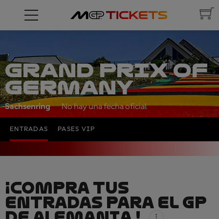
GRAND PRIX OF
GERMANY
Sachsenring
No hay una fecha oficial
ENTRADAS
PASES VIP
¡COMPRA TUS
ENTRADAS PARA EL GP
DE ALEMANIA !