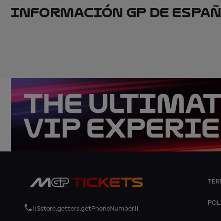
INFORMACIÓN GP DE ESPA
TÉR
POL
[[$store.getters.getPhoneNumber]]