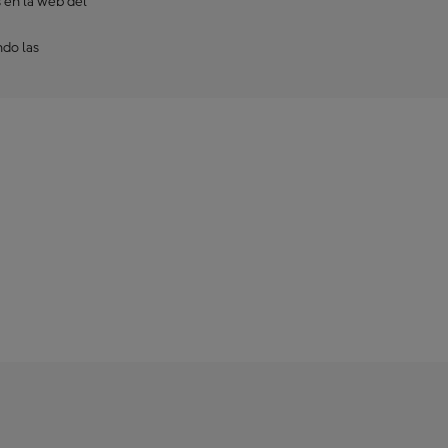
 en la web del
ndo las