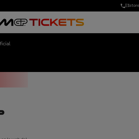
[[$stor
LICIA 0,0 GRA
icial
P