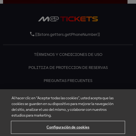
[[$store.getters.getPhoneNumber]]
TÉRMINOS Y CONDICIONES DE USO
POLITIZA DE PROTECCION DE RESERVAS
PREGUNTAS FRECUENTES
CONTÁCTANOS
Al hacer clic en “Aceptar todas las cookies”, usted acepta que las
cookies se guarden en su dispositivo para mejorar la navegación
del sitio, analizar el uso del mismo, y colaborar con nuestros
estudios para marketing.
Configuración de cookies