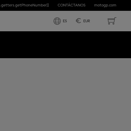
e.getters.getPhoneNumber]]
CONTÁCTANOS
motogp.com
ND
€
ES
EUR