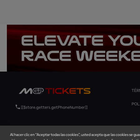
TÉR
POL
[[$store.getters.getPhoneNumber]]
Al hacer clic en “Aceptar todas las cookies”, usted acepta que las cookies se gu