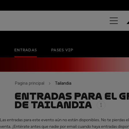
PT GRAND PR
Chang International Circuit
No hay una fecha ofic
ENTRADAS
PASES VIP
Pagina principal
Tailandia
ENTRADAS PARA EL G
DE TAILANDIA
Las entradas para este evento aún no están disponibles. No te pierdas el 
venta. ¡Entérate antes que nadie por email cuando haya entradas dispon