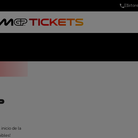
[[$stor
IX OF THAILA
ial
P
inicio de la
ibles!