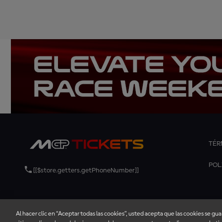
TÉR
POL
[[$store.getters.getPhoneNumber]]
Al hacer clic en “Aceptar todas las cookies”, usted acepta que las cookies se gu