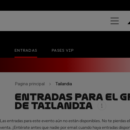
PT GRAND PR
Chang International Circuit
No hay una fecha ofic
ENTRADAS
PASES VIP
Pagina principal
Tailandia
ENTRADAS PARA EL G
DE TAILANDIA
Las entradas para este evento aún no están disponibles. No te pierdas el 
venta. ¡Entérate antes que nadie por email cuando haya entradas dispon