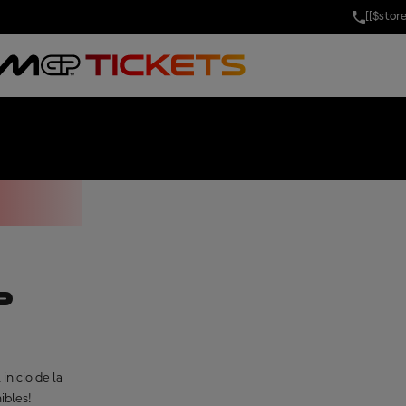
[[$stor
IX OF THAILA
ial
P
inicio de la
ibles!