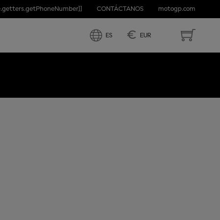
e.getters.getPhoneNumber]]
CONTÁCTANOS
motogp.com
ND
€
ES
EUR