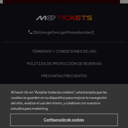
[[$store.getters.getPhoneNumber]]
TÉRMINOS Y CONDICIONES DE USO
POLITIZA DE PROTECCION DE RESERVAS
PREGUNTAS FRECUENTES
CONTÁCTANOS
Al hacer clic en “Aceptar todas las cookies”, usted acepta que las
cookies se guarden en su dispositivo para mejorar la navegación
del sitio, analizar el uso del mismo, y colaborar con nuestros
estudios para marketing.
Configuración de cookies