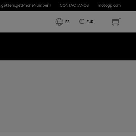
e.getters.getPhoneNumber]]
CONTÁCTANOS
motogp.com
RTUGAL
€
ES
EUR