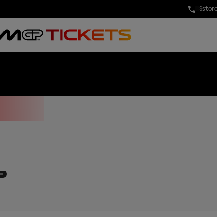
[[$stor
ND PRIX OF PO
V
P