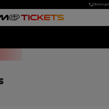
[[$store.g
 OF AUSTRALIA
S