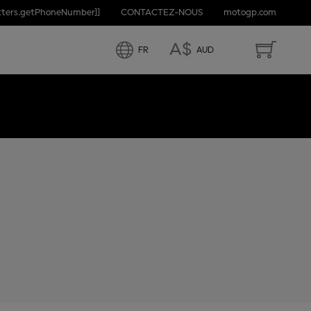
etters.getPhoneNumber]]
CONTACTEZ-NOUS
motogp.com
A$
FR
AUD