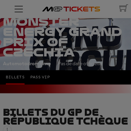
MONSTER
ENERGY GRAND
PRIX OF
CZECHIA
Automotodrom Brno
Pas de date officielle
BILLETS
PASS VIP
BILLETS DU GP DE
RÉPUBLIQUE TCHÈQUE