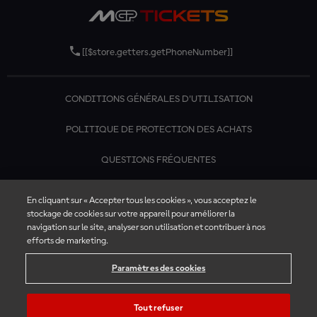
[[$store.getters.getPhoneNumber]]
CONDITIONS GÉNÉRALES D'UTILISATION
POLITIQUE DE PROTECTION DES ACHATS
QUESTIONS FRÉQUENTES
CONTACTEZ-NOUS
En cliquant sur « Accepter tous les cookies », vous acceptez le
stockage de cookies sur votre appareil pour améliorer la
navigation sur le site, analyser son utilisation et contribuer à nos
efforts de marketing.
Paramètres des cookies
Tout refuser