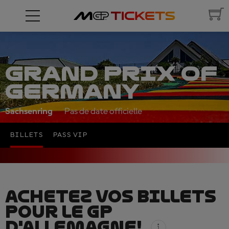
GRAND PRIX OF
GERMANY
Sachsenring
Pas de date officielle
BILLETS
PASS VIP
ACHETEZ VOS BILLETS
POUR LE GP
D'ALLEMAGNE!