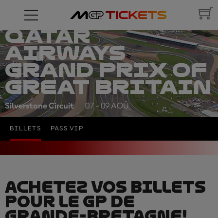
QATAR
AIRWAYS
GRAND PRIX OF
GREAT BRITAIN
Silverstone Circuit
07 - 09 AOÛ
BILLETS
PASS VIP
ACHETEZ VOS BILLETS
POUR LE GP DE
GRANDE-BRETAGNE!