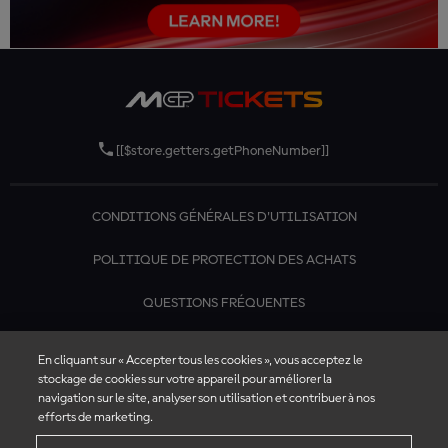
[[$store.getters.getPhoneNumber]]
CONDITIONS GÉNÉRALES D'UTILISATION
POLITIQUE DE PROTECTION DES ACHATS
QUESTIONS FRÉQUENTES
CONTACTEZ-NOUS
En cliquant sur « Accepter tous les cookies », vous acceptez le
stockage de cookies sur votre appareil pour améliorer la
navigation sur le site, analyser son utilisation et contribuer à nos
efforts de marketing.