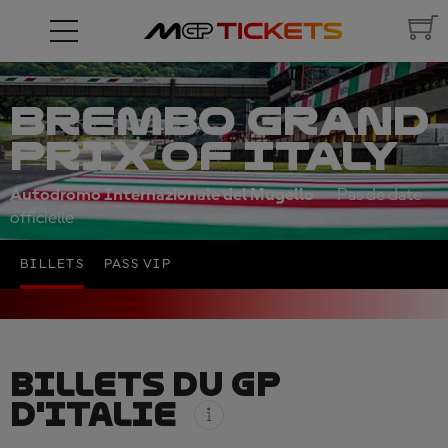
BREMBO GRAND
PRIX OF ITALY
Autodromo Internazionale del Mugello
Pas de date
officielle
BILLETS
PASS VIP
BILLETS DU GP
D'ITALIE