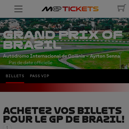
GRAND PRIX OF
BRAZIL
Autódromo Internacional de Goiânia – Ayrton Senna
Pas de date officielle
BILLETS
PASS VIP
ACHETEZ VOS BILLETS
POUR LE GP DE BRAZIL!