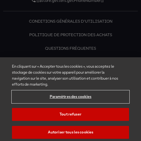
[[$store.getters.getPhoneNumber]]
CONDITIONS GÉNÉRALES D'UTILISATION
POLITIQUE DE PROTECTION DES ACHATS
QUESTIONS FRÉQUENTES
CONTACTEZ-NOUS
En cliquant sur « Accepter tous les cookies », vous acceptez le
stockage de cookies sur votre appareil pour améliorer la
navigation sur le site, analyser son utilisation et contribuer à nos
efforts de marketing.
Paramètres des cookies
Tout refuser
Autoriser tous les cookies
© 2026 Billetterie Officielle du MotoGP™. All rights reserved