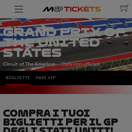
GRAND PRIX OF
THE UNITED
STATES
Circuit of The Americas
Data non ufficiale
BIGLIETTI
PASS VIP
COMPRA I TUOI
BIGLIETTI PER IL GP
DEGLI STATI UNITI!