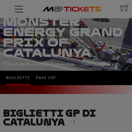
MONSTER
ENERGY GRAND
PRIX OF
CATALUNYA
Circuit de Barcelona-Catalunya
Data non ufficiale
BIGLIETTI
PASS VIP
BIGLIETTI GP DI
CATALUNYA