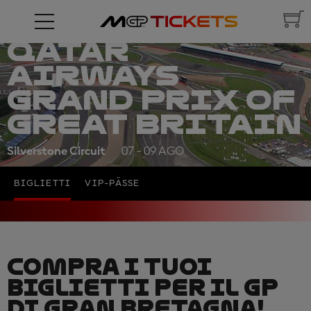
QATAR
AIRWAYS
GRAND PRIX OF
GREAT BRITAIN
Silverstone Circuit
07 - 09 AGO
BIGLIETTI
VIP-PÄSSE
COMPRA I TUOI
BIGLIETTI PER IL GP
DI GRAN BRETAGNA!