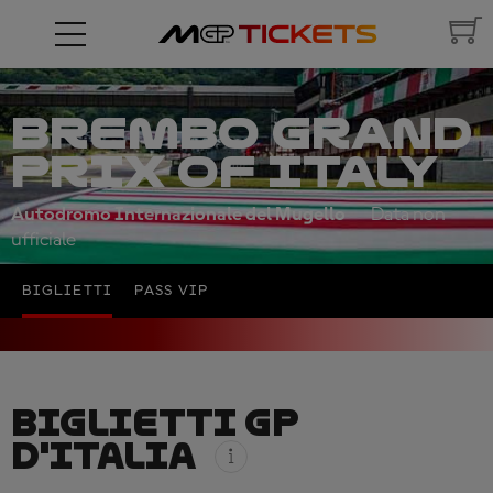
BREMBO GRAND
PRIX OF ITALY
Autodromo Internazionale del Mugello
Data non
ufficiale
BIGLIETTI
PASS VIP
BIGLIETTI GP
D'ITALIA