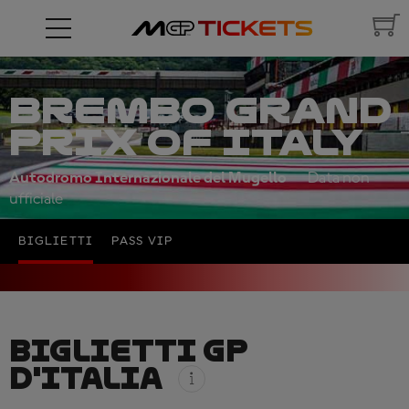
BREMBO GRAND
PRIX OF ITALY
Autodromo Internazionale del Mugello
Data non
ufficiale
BIGLIETTI
PASS VIP
BIGLIETTI GP
D'ITALIA