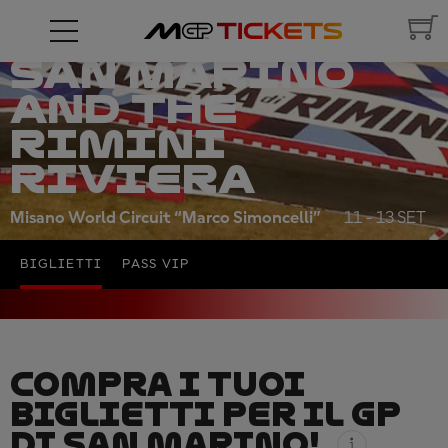
RED BULL
GRAND PRIX OF
SAN MARINO
AND THE
RIMINI
RIVIERA
Misano World Circuit “Marco Simoncelli”
11 - 13 SET
BIGLIETTI
PASS VIP
COMPRA I TUOI
BIGLIETTI PER IL GP
DI SAN MARINO!