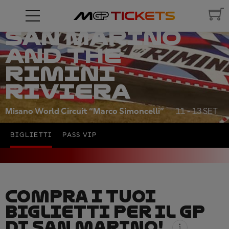
RED BULL
GRAND PRIX OF
SAN MARINO
AND THE
RIMINI
RIVIERA
Misano World Circuit “Marco Simoncelli”
11 - 13 SET
BIGLIETTI
PASS VIP
COMPRA I TUOI
BIGLIETTI PER IL GP
DI SAN MARINO!