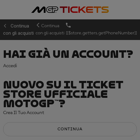
Continua
Continua
con gli acquisti
con gli acquisti
[[$store.getters.getPhoneNumber]]
HAI GIÀ UN ACCOUNT?
Accedi
NUOVO SU IL TICKET
STORE UFFICIALE
MOTOGP™?
Crea Il Tuo Account
CONTINUA