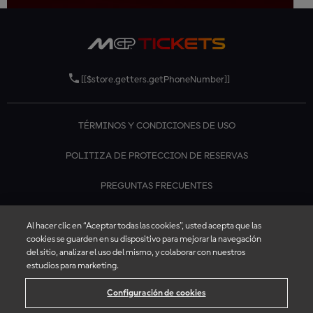
[[$store.getters.getPhoneNumber]]
TÉRMINOS Y CONDICIONES DE USO
POLITIZA DE PROTECCION DE RESERVAS
PREGUNTAS FRECUENTES
CONTÁCTANOS
Al hacer clic en “Aceptar todas las cookies”, usted acepta que las
cookies se guarden en su dispositivo para mejorar la navegación
del sitio, analizar el uso del mismo, y colaborar con nuestros
estudios para marketing.
Configuración de cookies