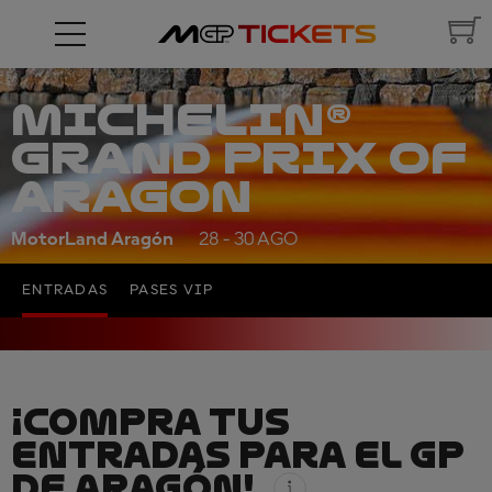
MICHELIN®
GRAND PRIX OF
ARAGON
MotorLand Aragón
28 - 30 AGO
ENTRADAS
PASES VIP
¡COMPRA TUS
ENTRADAS PARA EL GP
DE ARAGÓN!