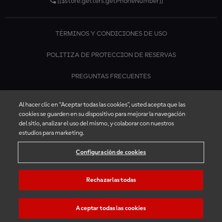
[[$store.getters.getPhoneNumber]]
TÉRMINOS Y CONDICIONES DE USO
POLITIZA DE PROTECCION DE RESERVAS
PREGUNTAS FRECUENTES
CONTÁCTANOS
Al hacer clic en “Aceptar todas las cookies”, usted acepta que las
cookies se guarden en su dispositivo para mejorar la navegación
del sitio, analizar el uso del mismo, y colaborar con nuestros
estudios para marketing.
Configuración de cookies
Rechazarlas todas
Aceptar todas las cookies
© 2026 Tienda Oficial de Entradas de MotoGP™. All rights reserved