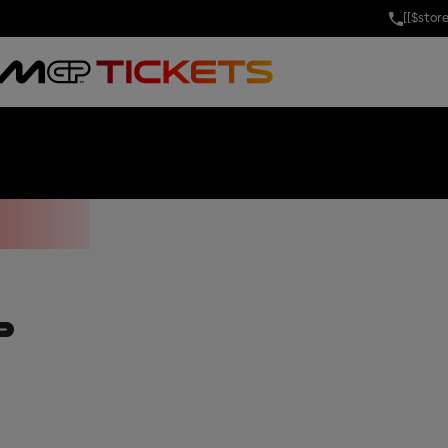
[[$stor
O DE ARGENTI
P