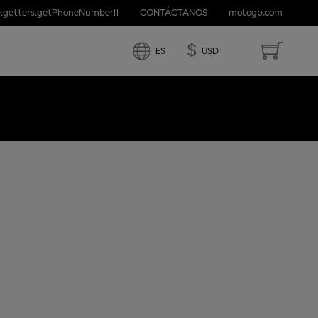
e.getters.getPhoneNumber]]
CONTÁCTANOS
motogp.com
NA
$
ES
USD