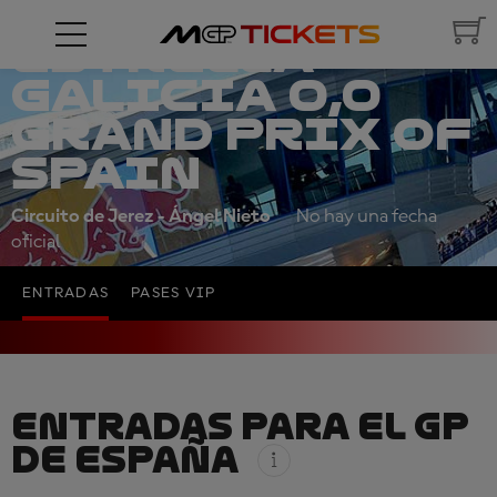
ESTRELLA
GALICIA 0,0
GRAND PRIX OF
SPAIN
Circuito de Jerez - Ángel Nieto
No hay una fecha
oficial
ENTRADAS
PASES VIP
ENTRADAS PARA EL GP
DE ESPAÑA