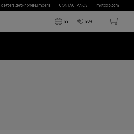
e.getters.getPhoneNumber]]
CONTÁCTANOS
motogp.com
ENCIA
€
ES
EUR