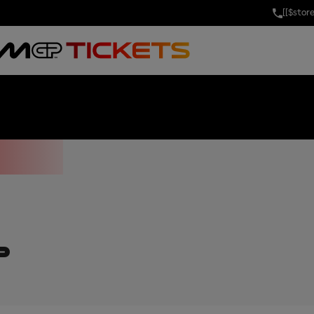
[[$stor
D PRIX OF VAL
P