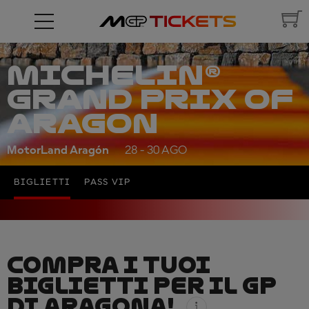
MICHELIN®
GRAND PRIX OF
ARAGON
MotorLand Aragón
28 - 30 AGO
BIGLIETTI
PASS VIP
COMPRA I TUOI
BIGLIETTI PER IL GP
DI ARAGONA!