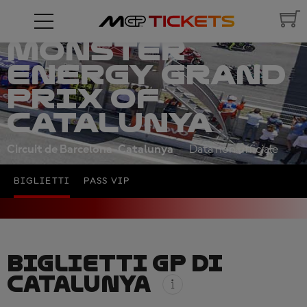
MONSTER
ENERGY GRAND
PRIX OF
CATALUNYA
Circuit de Barcelona-Catalunya
Data non ufficiale
BIGLIETTI
PASS VIP
BIGLIETTI GP DI
CATALUNYA