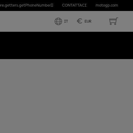
ore.getters.getPhoneNumber]]
CONTATTACI
motogp.com
F FRANCE
€
IT
EUR