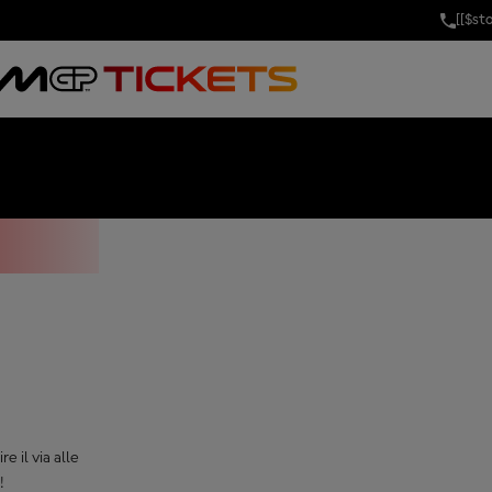
[[$st
GRAND PRIX O
e il via alle
!