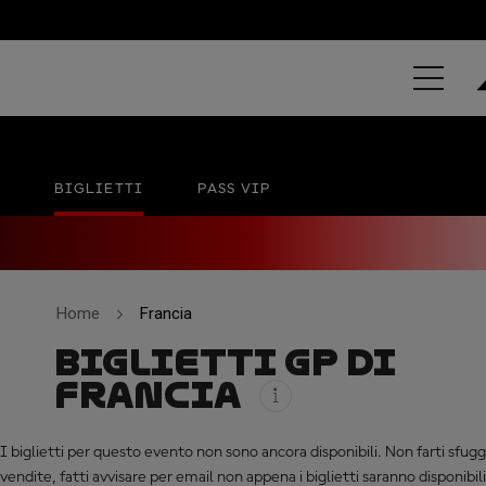
MICHELIN ® 
Le Mans
Data non ufficiale
BIGLIETTI
PASS VIP
Home
Francia
BIGLIETTI GP DI
FRANCIA
I biglietti per questo evento non sono ancora disponibili. Non farti sfuggir
vendite, fatti avvisare per email non appena i biglietti saranno disponibili