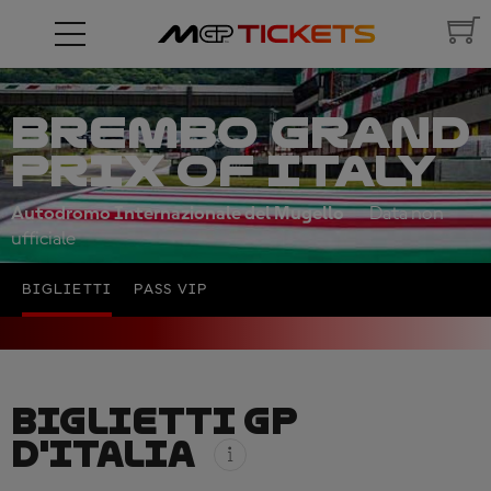
BREMBO GRAND
PRIX OF ITALY
Autodromo Internazionale del Mugello
Data non
ufficiale
BIGLIETTI
PASS VIP
BIGLIETTI GP
D'ITALIA