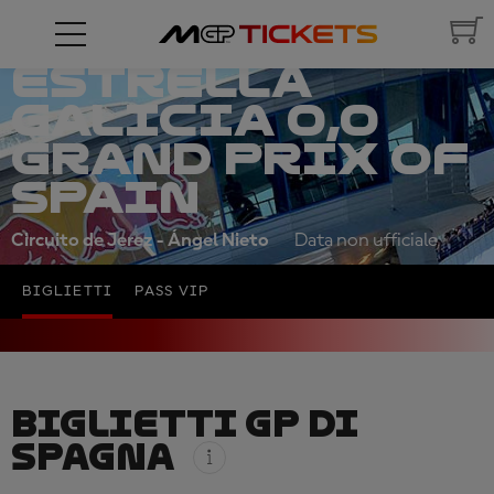
ESTRELLA
GALICIA 0,0
GRAND PRIX OF
SPAIN
Circuito de Jerez - Ángel Nieto
Data non ufficiale
BIGLIETTI
PASS VIP
BIGLIETTI GP DI
SPAGNA