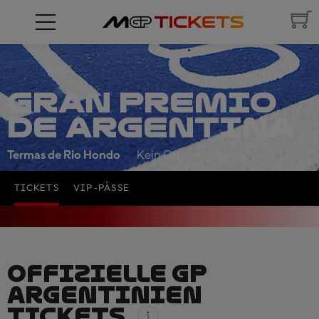
GRAN PREMIO
DE ARGENTINA
Termas de Rio Hondo
Kein Offizielldatum
TICKETS
VIP-PÄSSE
OFFIZIELLE GP
ARGENTINIEN
TICKETS