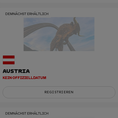
DEMNÄCHST ERHÄLTLICH
AUSTRIA
KEIN OFFIZIELLDATUM
REGISTRIEREN
DEMNÄCHST ERHÄLTLICH