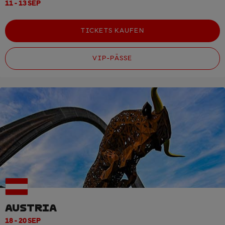
11 - 13 SEP
TICKETS KAUFEN
VIP-PÄSSE
AUSTRIA
18 - 20 SEP