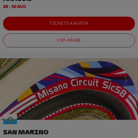
28 - 30 AUG
TICKETS KAUFEN
VIP-PÄSSE
SAN MARINO