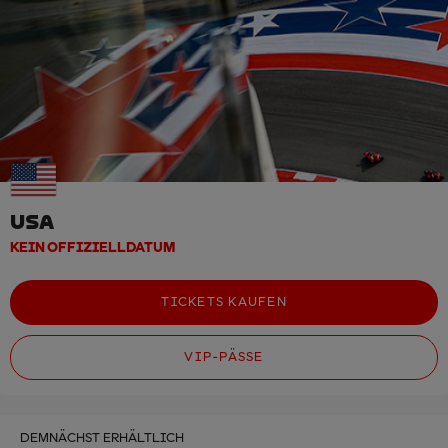
USA
KEIN OFFIZIELLDATUM
TICKETS KAUFEN
VIP-PÄSSE
DEMNÄCHST ERHÄLTLICH