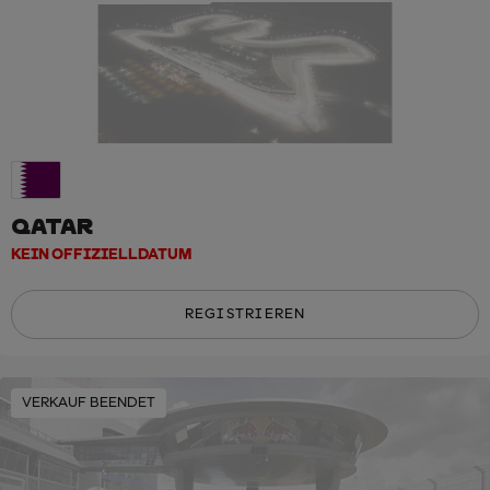
QATAR
KEIN OFFIZIELLDATUM
REGISTRIEREN
VERKAUF BEENDET