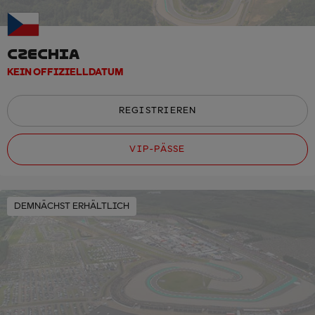
CZECHIA
KEIN OFFIZIELLDATUM
REGISTRIEREN
VIP-PÄSSE
DEMNÄCHST ERHÄLTLICH