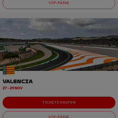
VIP-PÄSSE
VALENCIA
27 - 29 NOV
TICKETS KAUFEN
VIP-PÄSSE