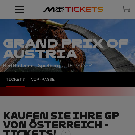
GRAND PRIX OF
AUSTRIA
Red Bull Ring - Spielberg
18 - 20 SEP
TICKETS
VIP-PÄSSE
KAUFEN SIE IHRE GP
VON ÖSTERREICH -
TICKETS!