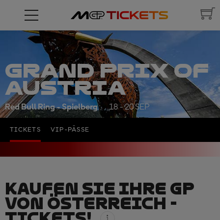
GRAND PRIX OF
AUSTRIA
Red Bull Ring - Spielberg
18 - 20 SEP
TICKETS
VIP-PÄSSE
KAUFEN SIE IHRE GP
VON ÖSTERREICH -
TICKETS!